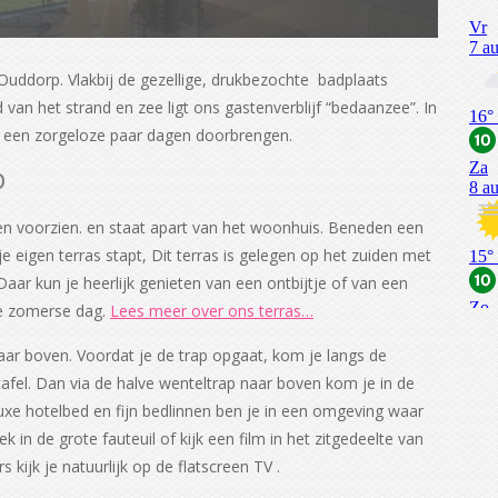
uddorp. Vlakbij de gezellige, drukbezochte badplaats
an het strand en zee ligt ons gastenverblijf “bedaanzee”. In
 u een zorgeloze paar dagen doorbrengen.
p
ken voorzien. en staat apart van het woonhuis. Beneden een
 eigen terras stapt, Dit terras is gelegen op het zuiden met
aar kun je heerlijk genieten van een ontbijtje of van een
e zomerse dag.
Lees meer over ons terras…
aar boven. Voordat je de trap opgaat, kom je langs de
afel. Dan via de halve wenteltrap naar boven kom je in de
uxe hotelbed en fijn bedlinnen ben je in een omgeving waar
k in de grote fauteuil of kijk een film in het zitgedeelte van
 kijk je natuurlijk op de flatscreen TV .