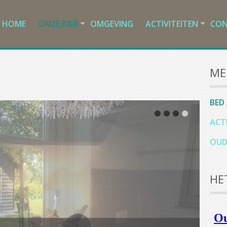
HOME
ONZE B&B
OMGEVING
ACTIVITEITEN
CO
ME
BED
ACT
OUD
HE