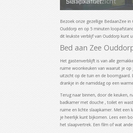
Slaapkamer
Bezoek onze gezellige BedaanZee in O
Ouddorp en op 5 minuten loopafstand v
dit leukste verblijf van Ouddorp kunt
Bed aan Zee Ouddor
Het gastenverblijft is van alle gemak
ruime woonkeuken van waaruit je op je
uitzicht op de tuin en de boomgaard. D
drankje in de namiddag op een warm
Terug naar binnen, door de keuken, n
badkamer met douche , toilet en wast
ruime en lichte slaapkamer. Met een l
je heerlijk kunt bijkomen. Lees een boe
het slaapvertrek. Een film of wat anders