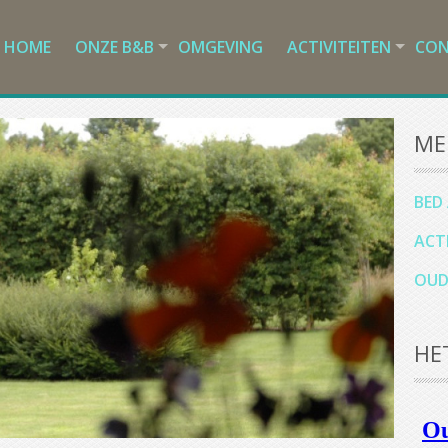
HOME
ONZE B&B
OMGEVING
ACTIVITEITEN
CO
ME
BED
ACT
OUD
HE